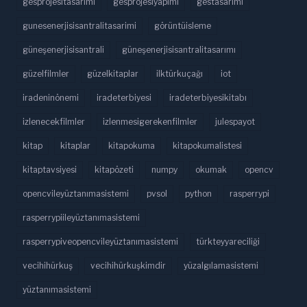
gesprojesitasarımı
gesprojesiyapımı
gestasarımı
gunesenerjisisantralitasarimi
görüntüisleme
güneşenerjisisantrali
güneşenerjisisantralitasarımı
güzelfilmler
güzelkitaplar
ilktürkuçağı
iot
iradeninönemi
iradeterbiyesi
iradeterbiyesikitabı
izlenecekfilmler
izlenmesigerekenfilmler
julespayot
kitap
kitaplar
kitapokuma
kitapokumalistesi
kitaptavsiyesi
kitapözeti
numpy
okumak
opencv
opencvileyüztanımasistemi
pvsol
python
rasperrypi
rasperrypiileyüztanımasistemi
rasperrypiveopencvileyüztanımasistemi
türkteyyareciliği
vecihihürkuş
vecihihürkuşkimdir
yüzalgılamasistemi
yüztanımasistemi