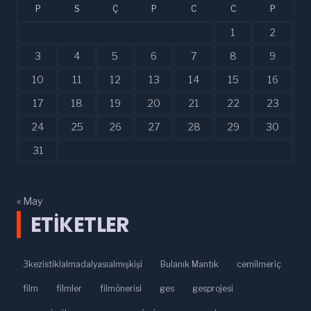
P
S
Ç
P
C
C
P
1
2
3
4
5
6
7
8
9
10
11
12
13
14
15
16
17
18
19
20
21
22
23
24
25
26
27
28
29
30
31
« May
ETIKETLER
3kezistiklalmadalyasıalmışkişi
Bulanık Mantık
cemilmeriç
film
filmler
filmönerisi
ges
gesprojesi