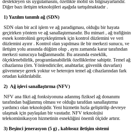
destekleyen sis uygulamasını, özellikle mobil sis bilgisayarlarıdır.
Diğer bazı iletişim teknolojileri aşağıda tartışılmaktadır .
1) Yazılım tanımlı ağ (SDN)
SDN olan bir acil işlem ve ağ paradigması, olduğu bir hayata
geçirirken yöntem ve ağ sanallaştırmasıdır. Bu mimari , ağ trafiğinin
esnek kontrolünü gerçekleştirmek için kontrol düzlemini ve veri
düzlemini ayırır . Kontrol olan yapılması ile bir merkezi sunucu, ve
iletişim yolu arasında düğüm olup , aynı zamanda karar tarafından
merkezi sunucuya bağlanmasıdır. Bu arasında esneklik,
ölçeklenebilirlik, programlanabilirlik özelliklerine sahiptir. Temel ağ
cihazlarına (örn. Yönlendiriciler, anahtarlar, güvenlik duvarları)
güvenmeye gerek yoktur ve heterojen temel ağ cihazlarından fark
ortadan kaldırılabilir.
2) Ağ işlevi sanallaştırma (NFV)
NFV ana fikri ağ fonksiyonuna adanmış fiziksel ağ donanımı
tarafından bağlanmış olması ve olduğu tarafdan sanallaştırma
yardımcı olan teknolojidir. Yeni hizmetin hızla geliştirilip devreye
ulaşmak için paylaşılan bir vasıtadır. NFV teknolojisi
telekomünikasyon hizmetinin esnekliğini önemli ölçüde artırır.
3) Beşinci jenerasyon (5 g) , kablosuz iletişim sistemi