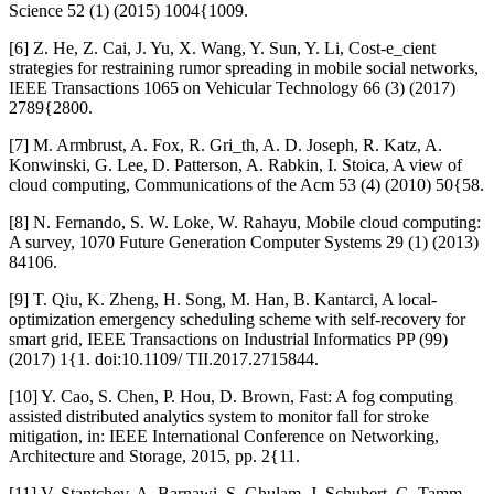
Science 52 (1) (2015) 1004{1009.
[6] Z. He, Z. Cai, J. Yu, X. Wang, Y. Sun, Y. Li, Cost-e_cient
strategies for restraining rumor spreading in mobile social networks,
IEEE Transactions 1065 on Vehicular Technology 66 (3) (2017)
2789{2800.
[7] M. Armbrust, A. Fox, R. Gri_th, A. D. Joseph, R. Katz, A.
Konwinski, G. Lee, D. Patterson, A. Rabkin, I. Stoica, A view of
cloud computing, Communications of the Acm 53 (4) (2010) 50{58.
[8] N. Fernando, S. W. Loke, W. Rahayu, Mobile cloud computing:
A survey, 1070 Future Generation Computer Systems 29 (1) (2013)
84106.
[9] T. Qiu, K. Zheng, H. Song, M. Han, B. Kantarci, A local-
optimization emergency scheduling scheme with self-recovery for
smart grid, IEEE Transactions on Industrial Informatics PP (99)
(2017) 1{1. doi:10.1109/ TII.2017.2715844.
[10] Y. Cao, S. Chen, P. Hou, D. Brown, Fast: A fog computing
assisted distributed analytics system to monitor fall for stroke
mitigation, in: IEEE International Conference on Networking,
Architecture and Storage, 2015, pp. 2{11.
[11] V. Stantchev, A. Barnawi, S. Ghulam, J. Schubert, G. Tamm,