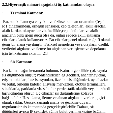
2.2.Hiyerarşik mimari aşağıdaki üç katmandan oluşur:
· Terminal Katmanı:
Bu, son kullanıcıya en yakın ve fiziksel katman ortamıdır. Çeşitli
IoT cihazlarından, örneğin sensörler, cep telefonları, akıllı araçlar,
akıllı kartlar, okuyucular vb. özellikle,cep telefonları ve akıllı
araçların bilgi işlem gücü olsa da, onları sadece akıllı algılama
cihazları olarak kullanıyoruz. Bu cihazlar genel olarak coğrafi olarak
geniş bir alana yayılmıştır. Fiziksel nesnelerin veya olayların özellik
verilerini algılama ve iletme bu algılanan veri işleme ve depolama
için üst katmana aktarılır.[21]
· Sis Katmanı:
Bu katman ağın kenarında bulunur. Katman genellikle çok sayıda
sis düğümden oluşur; yönlendiriciler, ağ geçitleri, anahtarlayıcılar,
erişim noktaları, baz istasyonları, özel bu sis düğümleri, uç cihazlar
ve bulut, örneğin kafeler, alışveriş merkezleri, otobüs terminalleri,
sokaklarda, parklarda vb. sabit bir yerde statik olabilir veya hareketli
taşıyıcılardan oluşur. Uç cihazlar sis düğümlerine kolayca
bağlanabilir. Hesaplama, iletme ve alınan algılanan verileri geçici
olarak saklar. Gerçek zamanlı analiz ve gecikme duyarlı
uygulamalar sis katmanında gerçekleştirilebilir. Dahası, sis
düğümleri ayrıca IP çekirdek ağı ile bulut veri merkezine bağlanır.