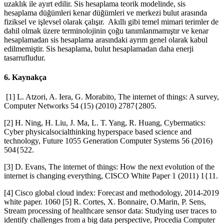
uzaklık ile ayırt edilir. Sis hesaplama teorik modelinde, sis
hesaplama düğümleri kenar düğümleri ve merkezi bulut arasında
fiziksel ve işlevsel olarak çalışır. Akıllı gibi temel mimari terimler de
dahil olmak üzere terminolojinin çoğu tanımlanmamıştır ve kenar
hesaplamadan sis hesaplama arasındaki ayrım genel olarak kabul
edilmemiştir. Sis hesaplama, bulut hesaplamadan daha enerji
tasarrufludur.
6. Kaynakça
[1] L. Atzori, A. Iera, G. Morabito, The internet of things: A survey,
Computer Networks 54 (15) (2010) 2787{2805.
[2] H. Ning, H. Liu, J. Ma, L. T. Yang, R. Huang, Cybermatics:
Cyber physicalsocialthinking hyperspace based science and
technology, Future 1055 Generation Computer Systems 56 (2016)
504{522.
[3] D. Evans, The internet of things: How the next evolution of the
internet is changing everything, CISCO White Paper 1 (2011) 1{11.
[4] Cisco global cloud index: Forecast and methodology, 2014-2019
white paper. 1060 [5] R. Cortes, X. Bonnaire, O.Marin, P. Sens,
Stream processing of healthcare sensor data: Studying user traces to
identify challenges from a big data perspective, Procedia Computer