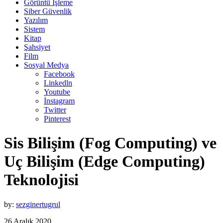
Görüntü İşleme
Siber Güvenlik
Yazılım
Sistem
Kitap
Şahsiyet
Film
Sosyal Medya
Facebook
Linkedln
Youtube
İnstagram
Twitter
Pinterest
Sis Bilişim (Fog Computing) ve
Uç Bilişim (Edge Computing)
Teknolojisi
by:
sezginertugrul
26 Aralık 2020