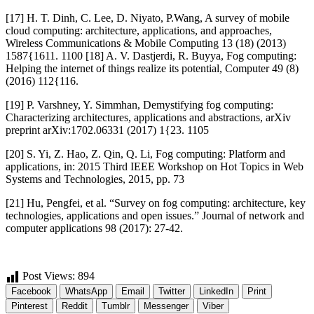
[17] H. T. Dinh, C. Lee, D. Niyato, P.Wang, A survey of mobile
cloud computing: architecture, applications, and approaches,
Wireless Communications & Mobile Computing 13 (18) (2013)
1587{1611. 1100 [18] A. V. Dastjerdi, R. Buyya, Fog computing:
Helping the internet of things realize its potential, Computer 49 (8)
(2016) 112{116.
[19] P. Varshney, Y. Simmhan, Demystifying fog computing:
Characterizing architectures, applications and abstractions, arXiv
preprint arXiv:1702.06331 (2017) 1{23. 1105
[20] S. Yi, Z. Hao, Z. Qin, Q. Li, Fog computing: Platform and
applications, in: 2015 Third IEEE Workshop on Hot Topics in Web
Systems and Technologies, 2015, pp. 73
[21] Hu, Pengfei, et al. “Survey on fog computing: architecture, key
technologies, applications and open issues.” Journal of network and
computer applications 98 (2017): 27-42.
Post Views:
894
Facebook
WhatsApp
Email
Twitter
LinkedIn
Print
Pinterest
Reddit
Tumblr
Messenger
Viber