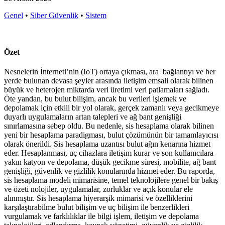
Genel
•
Siber Güvenlik
•
Sistem
Özet
Nesnelerin İnterneti’nin (IoT) ortaya çıkması, ara bağlantıyı ve her
yerde bulunan devasa şeyler arasında iletişim emsali olarak bilinen
büyük ve heterojen miktarda veri üretimi veri patlamaları sağladı.
Öte yandan, bu bulut bilişim, ancak bu verileri işlemek ve
depolamak için etkili bir yol olarak, gerçek zamanlı veya gecikmeye
duyarlı uygulamaların artan talepleri ve ağ bant genişliği
sınırlamasına sebep oldu. Bu nedenle, sis hesaplama olarak bilinen
yeni bir hesaplama paradigması, bulut çözümünün bir tamamlayıcısı
olarak önerildi. Sis hesaplama uzantısı bulut ağın kenarına hizmet
eder. Hesaplanması, uç cihazlara iletişim kurar ve son kullanıcılara
yakın katyon ve depolama, düşük gecikme süresi, mobilite, ağ bant
genişliği, güvenlik ve gizlilik konularında hizmet eder. Bu raporda,
sis hesaplama modeli mimarisine, temel teknolojilere genel bir bakış
ve özeti nolojiler, uygulamalar, zorluklar ve açık konular ele
alınmıştır. Sis hesaplama hiyerarşik mimarisi ve özelliklerini
karşılaştırabilme bulut bilişim ve uç bilişim ile benzerlikleri
vurgulamak ve farklılıklar ile bilgi işlem, iletişim ve depolama