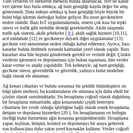
Tüm verilerin ve isteklerin merkezi buluta aktarılacak. Her ne kadar
veri işleme hızı hızla arttıkça, ağ bant genişliği kayda değer bir artış
göstermedi. Data miktarı arttıkça iş bant genişliği böyle büyük bir
bulut bilgi işlemin darboğaz haline geliyor. Bu uzun gecikmelere
neden olabilir. Bazı IoT uygulamalarında, sistem çok kısa bir tepki
süresi ve trafik gibi mobilite desteği gerektirebilir. Akıllı ulaşımda
trafik ışık sistemi, akıllı şebekeler [
9
], akıllı sağlık hizmeti [10,11],
acil müdahale [12
]
ve gecikmeye duyarlı diğer uygulamalar [13].
gecikme veri aktarımının neden olduğu kabul edilemez. Ayrıca, bazı
kararlar buluta iletilmek zorunda kalmadan yerel olarak yapılır. Bazı
kararları alsa bile hepsini göndermek gerekli ve verimli değil. Çünkü
verilerin işlenmesi ve depolanması için buluta taşınması, tüm veriler
karar verme ve analiz yapılabilir. Tek kelimeyle, ağ bant genişliği,
gecikme süresi, güvenilirlik ve güvenlik, yalnızca bulut modeline
bağlı olarak ele alınamaz.
Ağ kenarı cihazları ve bulutu sorunsuz bir şekilde bütünleştiren sis
bilgi işlem merkezi, bu kısıtlamaların ele alınması için daha etkili bir
çözüm olarak sunulmaktadır. Sis hesaplama coğrafi olarak dağıtılmış
bir hesaplama mimarisidir, ağın kenarındaki çeşitli heterojen
cihazların her yerde olduğu işbirliğine bağlı olarak esnek hesaplama,
iletişim ve depolama hizmetleri [20 ]. Sis hesaplamanın en belirgin
özelliği bulut hizmetinin ağın kenarına genişletilmesidir. Hesaplama
yapar, teçhizat, iletişim, kontrol ve depolamayı bir araya getirerek
son kullanıcılara daha yakın yerel kaynaklar kullanır. Veriler coğrafi