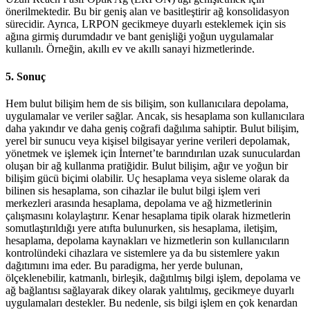
önerilmektedir. Bu bir geniş alan ve basitleştirir ağ konsolidasyon
sürecidir. Ayrıca, LRPON gecikmeye duyarlı esteklemek için sis
ağına girmiş durumdadır ve bant genişliği yoğun uygulamalar
kullanılı. Örneğin, akıllı ev ve akıllı sanayi hizmetlerinde.
5. Sonuç
Hem bulut bilişim hem de sis bilişim, son kullanıcılara depolama,
uygulamalar ve veriler sağlar. Ancak, sis hesaplama son kullanıcılara
daha yakındır ve daha geniş coğrafi dağılıma sahiptir. Bulut bilişim,
yerel bir sunucu veya kişisel bilgisayar yerine verileri depolamak,
yönetmek ve işlemek için İnternet’te barındırılan uzak sunuculardan
oluşan bir ağ kullanma pratiğidir. Bulut bilişim, ağır ve yoğun bir
bilişim gücü biçimi olabilir. Uç hesaplama veya sisleme olarak da
bilinen sis hesaplama, son cihazlar ile bulut bilgi işlem veri
merkezleri arasında hesaplama, depolama ve ağ hizmetlerinin
çalışmasını kolaylaştırır. Kenar hesaplama tipik olarak hizmetlerin
somutlaştırıldığı yere atıfta bulunurken, sis hesaplama, iletişim,
hesaplama, depolama kaynakları ve hizmetlerin son kullanıcıların
kontrolündeki cihazlara ve sistemlere ya da bu sistemlere yakın
dağıtımını ima eder. Bu paradigma, her yerde bulunan,
ölçeklenebilir, katmanlı, birleşik, dağıtılmış bilgi işlem, depolama ve
ağ bağlantısı sağlayarak dikey olarak yalıtılmış, gecikmeye duyarlı
uygulamaları destekler. Bu nedenle, sis bilgi işlem en çok kenardan