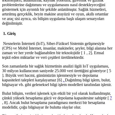
teknolojileri, adlandırma, kaynak yönetimi, güvenlik ve gizlilik
problemlerine dağıtımını ve uygulamasını nasıl destekleyeceğini
göstermek için ayrıntılı bir şekilde anlatılmıştır. Sağlık hizmetleri,
artırılmış gerçeklik, beyin makine arayüzü ve oyun, akıllı ortamlar
ve araç sisi ayrıca, sis bilişim uygulama başlı ulaşım senaryoları
değinilmiştir.
1. Giriş
Nesnelerin İnterneti (IoT), Siber-Fiziksel Sistemin gelişmesiyle
(CPS) ve Mobil İnternet, insanlar, makineler, şeyler, bilgi alanına her
zaman ve her yerde bağlanabilen bir teknolojidir [ 1 , 2]. Emsal
teşkil eden miktarlar ve veri çeşitleri üretilmektedir.
Son zamanlarda bir sağlık hizmetinin analizi ilgili IoT uygulaması,
30 milyon kullanıcının saniyede 25.000 veri ürettiğini gösteriyor [ 5
]. Büyük veri hacmi, günümüzün işlenmesiyle ve depolama
kapasiteleri talepleri karşılayamaz [6]
.
Dağıtılmış bilgi işlem, bulut,
bilgisayar vb. gibi geleneksel bilgi işlem modelleri tarafından işlenir.
Bulut bilişim, verileri işlemek için etkili bir yol olarak kullanılmıştır,
çünkü yüksek hesaplama gücü ve depolama kapasitesine sahiptir [
7
, 8]. Ancak bulut hesaplama paradigması merkezi bir hesaplama
modelidir, çoğu bilgisayar ile bulutta olaylar olur.