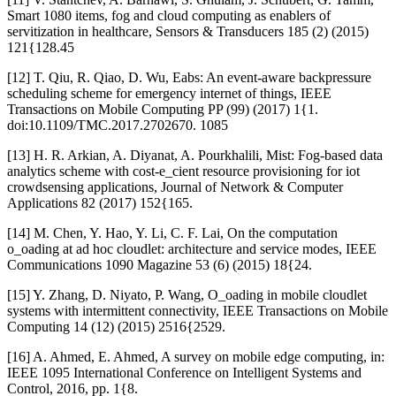
Smart 1080 items, fog and cloud computing as enablers of
servitization in healthcare, Sensors & Transducers 185 (2) (2015)
121{128.45
[12] T. Qiu, R. Qiao, D. Wu, Eabs: An event-aware backpressure
scheduling scheme for emergency internet of things, IEEE
Transactions on Mobile Computing PP (99) (2017) 1{1.
doi:10.1109/TMC.2017.2702670. 1085
[13] H. R. Arkian, A. Diyanat, A. Pourkhalili, Mist: Fog-based data
analytics scheme with cost-e_cient resource provisioning for iot
crowdsensing applications, Journal of Network & Computer
Applications 82 (2017) 152{165.
[14] M. Chen, Y. Hao, Y. Li, C. F. Lai, On the computation
o_oading at ad hoc cloudlet: architecture and service modes, IEEE
Communications 1090 Magazine 53 (6) (2015) 18{24.
[15] Y. Zhang, D. Niyato, P. Wang, O_oading in mobile cloudlet
systems with intermittent connectivity, IEEE Transactions on Mobile
Computing 14 (12) (2015) 2516{2529.
[16] A. Ahmed, E. Ahmed, A survey on mobile edge computing, in:
IEEE 1095 International Conference on Intelligent Systems and
Control, 2016, pp. 1{8.