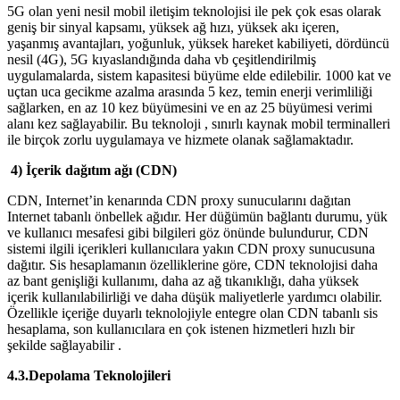
5G olan yeni nesil mobil iletişim teknolojisi ile pek çok esas olarak
geniş bir sinyal kapsamı, yüksek ağ hızı, yüksek akı içeren,
yaşanmış avantajları, yoğunluk, yüksek hareket kabiliyeti, dördüncü
nesil (4G), 5G kıyaslandığında daha vb çeşitlendirilmiş
uygulamalarda, sistem kapasitesi büyüme elde edilebilir. 1000 kat ve
uçtan uca gecikme azalma arasında 5 kez, temin enerji verimliliği
sağlarken, en az 10 kez büyümesini ve en az 25 büyümesi verimi
alanı kez sağlayabilir. Bu teknoloji , sınırlı kaynak mobil terminalleri
ile birçok zorlu uygulamaya ve hizmete olanak sağlamaktadır.
4) İçerik dağıtım ağı (CDN)
CDN, Internet’in kenarında CDN proxy sunucularını dağıtan
Internet tabanlı önbellek ağıdır. Her düğümün bağlantı durumu, yük
ve kullanıcı mesafesi gibi bilgileri göz önünde bulundurur, CDN
sistemi ilgili içerikleri kullanıcılara yakın CDN proxy sunucusuna
dağıtır. Sis hesaplamanın özelliklerine göre, CDN teknolojisi daha
az bant genişliği kullanımı, daha az ağ tıkanıklığı, daha yüksek
içerik kullanılabilirliği ve daha düşük maliyetlerle yardımcı olabilir.
Özellikle içeriğe duyarlı teknolojiyle entegre olan CDN tabanlı sis
hesaplama, son kullanıcılara en çok istenen hizmetleri hızlı bir
şekilde sağlayabilir .
4.3.Depolama Teknolojileri