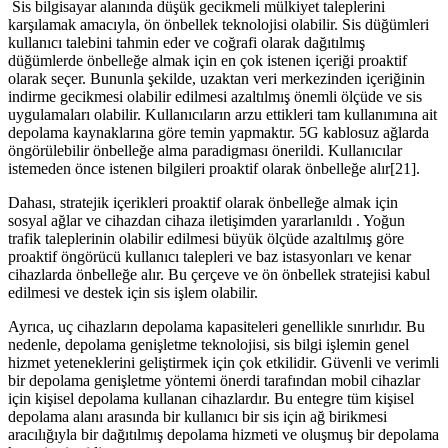
Sis bilgisayar alanında düşük gecikmeli mülkiyet taleplerini
karşılamak amacıyla, ön önbellek teknolojisi olabilir. Sis düğümleri
kullanıcı talebini tahmin eder ve coğrafi olarak dağıtılmış
düğümlerde önbelleğe almak için en çok istenen içeriği proaktif
olarak seçer. Bununla şekilde, uzaktan veri merkezinden içeriğinin
indirme gecikmesi olabilir edilmesi azaltılmış önemli ölçüde ve sis
uygulamaları olabilir. Kullanıcıların arzu ettikleri tam kullanımına ait
depolama kaynaklarına göre temin yapmaktır. 5G kablosuz ağlarda
öngörülebilir önbelleğe alma paradigması önerildi. Kullanıcılar
istemeden önce istenen bilgileri proaktif olarak önbelleğe alır[21].
Dahası, stratejik içerikleri proaktif olarak önbelleğe almak için
sosyal ağlar ve cihazdan cihaza iletişimden yararlanıldı . Yoğun
trafik taleplerinin olabilir edilmesi büyük ölçüde azaltılmış göre
proaktif öngörücü kullanıcı talepleri ve baz istasyonları ve kenar
cihazlarda önbelleğe alır. Bu çerçeve ve ön önbellek stratejisi kabul
edilmesi ve destek için sis işlem olabilir.
Ayrıca, uç cihazların depolama kapasiteleri genellikle sınırlıdır. Bu
nedenle, depolama genişletme teknolojisi, sis bilgi işlemin genel
hizmet yeteneklerini geliştirmek için çok etkilidir. Güvenli ve verimli
bir depolama genişletme yöntemi önerdi tarafından mobil cihazlar
için kişisel depolama kullanan cihazlardır. Bu entegre tüm kişisel
depolama alanı arasında bir kullanıcı bir sis için ağ birikmesi
aracılığıyla bir dağıtılmış depolama hizmeti ve oluşmuş bir depolama