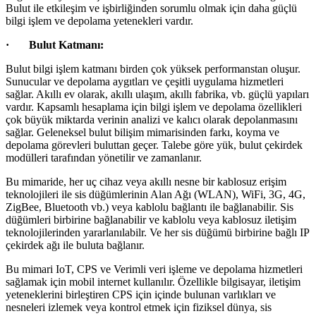
Bulut ile etkileşim ve işbirliğinden sorumlu olmak için daha güçlü
bilgi işlem ve depolama yetenekleri vardır.
· Bulut Katmanı:
Bulut bilgi işlem katmanı birden çok yüksek performanstan oluşur.
Sunucular ve depolama aygıtları ve çeşitli uygulama hizmetleri
sağlar. Akıllı ev olarak, akıllı ulaşım, akıllı fabrika, vb. güçlü yapıları
vardır. Kapsamlı hesaplama için bilgi işlem ve depolama özellikleri
çok büyük miktarda verinin analizi ve kalıcı olarak depolanmasını
sağlar. Geleneksel bulut bilişim mimarisinden farkı, koyma ve
depolama görevleri buluttan geçer. Talebe göre yük, bulut çekirdek
modülleri tarafından yönetilir ve zamanlanır.
Bu mimaride, her uç cihaz veya akıllı nesne bir kablosuz erişim
teknolojileri ile sis düğümlerinin Alan Ağı (WLAN), WiFi, 3G, 4G,
ZigBee, Bluetooth vb.) veya kablolu bağlantı ile bağlanabilir. Sis
düğümleri birbirine bağlanabilir ve kablolu veya kablosuz iletişim
teknolojilerinden yararlanılabilr. Ve her sis düğümü birbirine bağlı IP
çekirdek ağı ile buluta bağlanır.
Bu mimari IoT, CPS ve Verimli veri işleme ve depolama hizmetleri
sağlamak için mobil internet kullanılır. Özellikle bilgisayar, iletişim
yeteneklerini birleştiren CPS için içinde bulunan varlıkları ve
nesneleri izlemek veya kontrol etmek için fiziksel dünya, sis