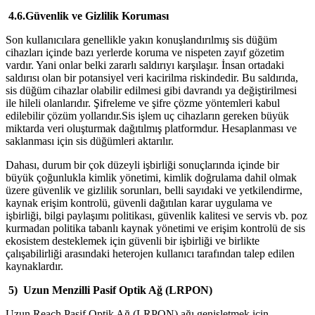
4.6.Güvenlik ve Gizlilik Koruması
Son kullanıcılara genellikle yakın konuşlandırılmış sis düğüm
cihazları içinde bazı yerlerde koruma ve nispeten zayıf gözetim
vardır. Yani onlar belki zararlı saldırıyı karşılaşır. İnsan ortadaki
saldırısı olan bir potansiyel veri kacirilma riskindedir. Bu saldırıda,
sis düğüm cihazlar olabilir edilmesi gibi davrandı ya değiştirilmesi
ile hileli olanlarıdır. Şifreleme ve şifre çözme yöntemleri kabul
edilebilir çözüm yollarıdır.Sis işlem uç cihazların gereken büyük
miktarda veri oluşturmak dağıtılmış platformdur. Hesaplanması ve
saklanması için sis düğümleri aktarılır.
Dahası, durum bir çok düzeyli işbirliği sonuçlarında içinde bir
büyük çoğunlukla kimlik yönetimi, kimlik doğrulama dahil olmak
üzere güvenlik ve gizlilik sorunları, belli sayıdaki ve yetkilendirme,
kaynak erişim kontrolü, güvenli dağıtılan karar uygulama ve
işbirliği, bilgi paylaşımı politikası, güvenlik kalitesi ve servis vb. poz
kurmadan politika tabanlı kaynak yönetimi ve erişim kontrolü de sis
ekosistem desteklemek için güvenli bir işbirliği ve birlikte
çalışabilirliği arasındaki heterojen kullanıcı tarafından talep edilen
kaynaklardır.
5) Uzun Menzilli Pasif Optik Ağ (LRPON)
Uzun Reach Pasif Optik Ağ (LRPON) ağı genişletmek için