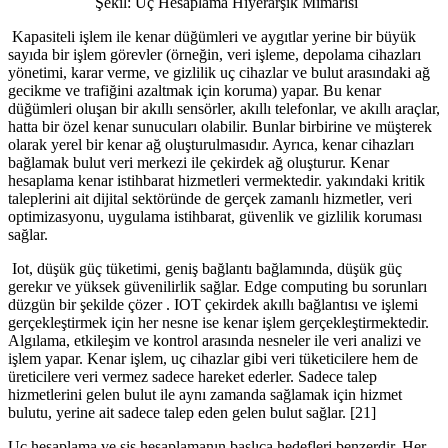
Şekil: Uç Hesaplama Hiyerarşik Mimarisi
Kapasiteli işlem ile kenar düğümleri ve aygıtlar yerine bir büyük
sayıda bir işlem görevler (örneğin, veri işleme, depolama cihazları
yönetimi, karar verme, ve gizlilik uç cihazlar ve bulut arasındaki ağ
gecikme ve trafiğini azaltmak için koruma) yapar. Bu kenar
düğümleri oluşan bir akıllı sensörler, akıllı telefonlar, ve akıllı araçlar,
hatta bir özel kenar sunucuları olabilir. Bunlar birbirine ve müşterek
olarak yerel bir kenar ağ oluşturulmasıdır. Ayrıca, kenar cihazları
bağlamak bulut veri merkezi ile çekirdek ağ oluşturur. Kenar
hesaplama kenar istihbarat hizmetleri vermektedir. yakındaki kritik
taleplerini ait dijital sektöründe de gerçek zamanlı hizmetler, veri
optimizasyonu, uygulama istihbarat, güvenlik ve gizlilik koruması
sağlar.
Iot, düşük güç tüketimi, geniş bağlantı bağlamında, düşük güç
gerekır ve yüksek güvenilirlik sağlar. Edge computing bu sorunları
düzgün bir şekilde çözer . IOT çekirdek akıllı bağlantısı ve işlemi
gerçekleştirmek için her nesne ise kenar işlem gerçekleştirmektedir.
Algılama, etkileşim ve kontrol arasında nesneler ile veri analizi ve
işlem yapar. Kenar işlem, uç cihazlar gibi veri tüketicilere hem de
üreticilere veri vermez sadece hareket ederler. Sadece talep
hizmetlerini gelen bulut ile aynı zamanda sağlamak için hizmet
bulutu, yerine ait sadece talep eden gelen bulut sağlar. [21]
Uç hesaplama ve sis hesaplamanın başlıca hedefleri benzerdir. Her