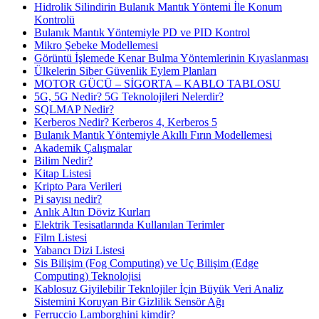
Hidrolik Silindirin Bulanık Mantık Yöntemi İle Konum
Kontrolü
Bulanık Mantık Yöntemiyle PD ve PID Kontrol
Mikro Şebeke Modellemesi
Görüntü İşlemede Kenar Bulma Yöntemlerinin Kıyaslanması
Ülkelerin Siber Güvenlik Eylem Planları
MOTOR GÜCÜ – SİGORTA – KABLO TABLOSU
5G, 5G Nedir? 5G Teknolojileri Nelerdir?
SQLMAP Nedir?
Kerberos Nedir? Kerberos 4, Kerberos 5
Bulanık Mantık Yöntemiyle Akıllı Fırın Modellemesi
Akademik Çalışmalar
Bilim Nedir?
Kitap Listesi
Kripto Para Verileri
Pi sayısı nedir?
Anlık Altın Döviz Kurları
Elektrik Tesisatlarında Kullanılan Terimler
Film Listesi
Yabancı Dizi Listesi
Sis Bilişim (Fog Computing) ve Uç Bilişim (Edge
Computing) Teknolojisi
Kablosuz Giyilebilir Teknlojiler İçin Büyük Veri Analiz
Sistemini Koruyan Bir Gizlilik Sensör Ağı
Ferruccio Lamborghini kimdir?