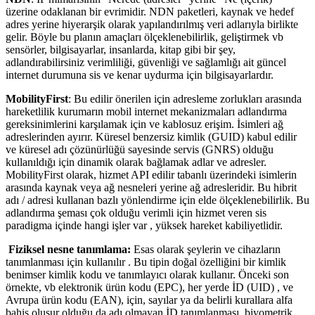
üzerine odaklanan bir evrimidir. NDN paketleri, kaynak ve hedef
adres yerine hiyerarşik olarak yapılandırılmış veri adlarıyla birlikte
gelir. Böyle bu planın amaçları ölçeklenebilirlik, geliştirmek vb
sensörler, bilgisayarlar, insanlarda, kitap gibi bir şey,
adlandırabilirsiniz verimliliği, güvenliği ve sağlamlığı ait güncel
internet durumuna sis ve kenar uydurma için bilgisayarlardır.
MobilityFirst
: Bu edilir önerilen için adresleme zorlukları arasında
hareketlilik kurumarın mobil internet mekanizmaları adlandırma
gereksinimlerini karşılamak için ve kablosuz erişim. İsimleri ağ
adreslerinden ayırır. Küresel benzersiz kimlik (GUID) kabul edilir
ve küresel adı çözünürlüğü sayesinde servis (GNRS) olduğu
kullanıldığı için dinamik olarak bağlamak adlar ve adresler.
MobilityFirst olarak, hizmet API edilir tabanlı üzerindeki isimlerin
arasında kaynak veya ağ nesneleri yerine ağ adresleridir. Bu hibrit
adı / adresi kullanan bazlı yönlendirme için elde ölçeklenebilirlik. Bu
adlandırma şeması çok olduğu verimli için hizmet veren sis
paradigma içinde hangi işler var , yüksek hareket kabiliyetlidir.
Fiziksel nesne tanımlama:
Esas olarak şeylerin ve cihazların
tanımlanması için kullanılır . Bu tipin doğal özelliğini bir kimlik
benimser kimlik kodu ve tanımlayıcı olarak kullanır. Önceki son
örnekte, vb elektronik ürün kodu (EPC), her yerde İD (UID) , ve
Avrupa ürün kodu (EAN), için, sayılar ya da belirli kurallara alfa
bahis oluşur olduğu da adı olmayan İD tanımlanması, biyometrik,