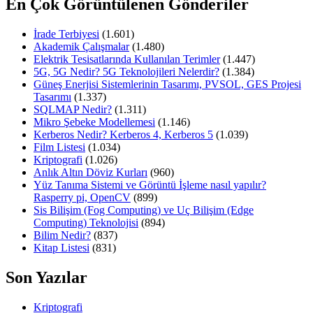
En Çok Görüntülenen Gönderiler
İrade Terbiyesi
(1.601)
Akademik Çalışmalar
(1.480)
Elektrik Tesisatlarında Kullanılan Terimler
(1.447)
5G, 5G Nedir? 5G Teknolojileri Nelerdir?
(1.384)
Güneş Enerjisi Sistemlerinin Tasarımı, PVSOL, GES Projesi
Tasarımı
(1.337)
SQLMAP Nedir?
(1.311)
Mikro Şebeke Modellemesi
(1.146)
Kerberos Nedir? Kerberos 4, Kerberos 5
(1.039)
Film Listesi
(1.034)
Kriptografi
(1.026)
Anlık Altın Döviz Kurları
(960)
Yüz Tanıma Sistemi ve Görüntü İşleme nasıl yapılır?
Rasperry pi, OpenCV
(899)
Sis Bilişim (Fog Computing) ve Uç Bilişim (Edge
Computing) Teknolojisi
(894)
Bilim Nedir?
(837)
Kitap Listesi
(831)
Son Yazılar
Kriptografi