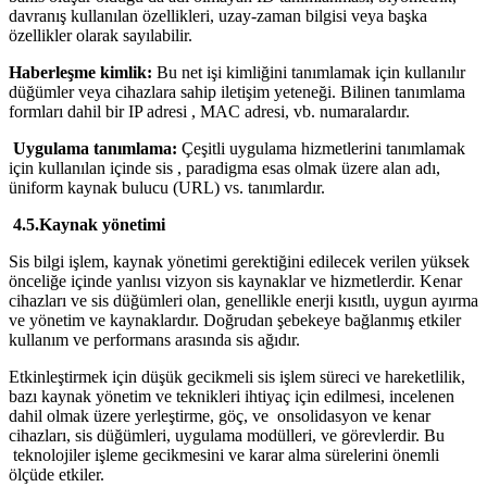
davranış kullanılan özellikleri, uzay-zaman bilgisi veya başka
özellikler olarak sayılabilir.
Haberleşme kimlik:
Bu net işi kimliğini tanımlamak için kullanılır
düğümler veya cihazlara sahip iletişim yeteneği. Bilinen tanımlama
formları dahil bir IP adresi , MAC adresi, vb. numaralardır.
Uygulama tanımlama:
Çeşitli uygulama hizmetlerini tanımlamak
için kullanılan içinde sis , paradigma esas olmak üzere alan adı,
üniform kaynak bulucu (URL) vs. tanımlardır.
4.5.Kaynak yönetimi
Sis bilgi işlem, kaynak yönetimi gerektiğini edilecek verilen yüksek
önceliğe içinde yanlısı vizyon sis kaynaklar ve hizmetlerdir. Kenar
cihazları ve sis düğümleri olan, genellikle enerji kısıtlı, uygun ayırma
ve yönetim ve kaynaklardır. Doğrudan şebekeye bağlanmış etkiler
kullanım ve performans arasında sis ağıdır.
Etkinleştirmek için düşük gecikmeli sis işlem süreci ve hareketlilik,
bazı kaynak yönetim ve teknikleri ihtiyaç için edilmesi, incelenen
dahil olmak üzere yerleştirme, göç, ve onsolidasyon ve kenar
cihazları, sis düğümleri, uygulama modülleri, ve görevlerdir. Bu
teknolojiler işleme gecikmesini ve karar alma sürelerini önemli
ölçüde etkiler.