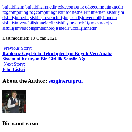
bulutbilişim
bulutbilişimnedir
edgecomputig
edgecomputingnedir
fogcomputing
fogcomputingnedir
iot
nesnelerininterneti
sisbilişim
sisbilişimnedir
sisbilişimveucbilişim
sisbilişimveucbilişimnedir
sisbilişimveucbilişimnelerdir
sisbilişimveucbilişimteknolojisi
sisbilişimveucbilişimteknolojisinedir
ucbilişimnedir
Last modified: 13 Ocak 2021
Previous Story:
Kablosuz Giyilebilir Teknlojiler İçin Büyük Veri Analiz
Sistemini Koruyan Bir Gizlilik Sensör Ağı
Next Story:
Film Listesi
About the Author:
sezginertugrul
Bir yanıt yazın