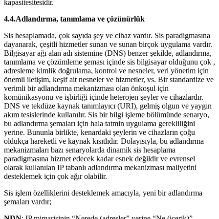
kapasitesitesidir.
4.4.Adlandırma, tanımlama ve çözünürlük
Sis hesaplamada, çok sayıda şey ve cihaz vardır. Sis paradigmasına
dayanarak, çeşitli hizmetler sunan ve sunan birçok uygulama vardır.
Bilgisayar ağı alan adı sistemine (DNS) benzer şekilde, adlandırma,
tanımlama ve çözümleme şeması içinde sis bilgisayar olduğunu çok ,
adresleme kimlik doğrulama, kontrol ve nesneler, veri yönetim için
önemli iletişim, keşif ait nesneler ve hizmetler, vs. Bir standardize ve
verimli bir adlandırma mekanizması olan önkoşul için
komünikasyonu ve işbirliği içinde heterojen şeyler ve cihazlardır.
DNS ve tekdüze kaynak tanımlayıcı (URI), gelmiş olgun ve yaygın
akım tesislerinde kullanılır. Sis bir bilgi işleme bölümünde senaryo,
bu adlandırma şemaları için hala tatmin uygulama gerekliliğini
yerine. Bununla birlikte, kenardaki şeylerin ve cihazların çoğu
oldukça hareketli ve kaynak kısıtlıdır. Dolayısıyla, bu adlandırma
mekanizmaları bazı senaryolarda dinamik sis hesaplama
paradigmasına hizmet edecek kadar esnek değildir ve evrensel
olarak kullanılan IP tabanlı adlandırma mekanizması maliyetini
desteklemek için çok ağır olabilir.
Sis işlem özelliklerini desteklemek amacıyla, yeni bir adlandırma
şemaları vardır;
NDN
: IP mimarisinin “Nerede (adresler” yerine “Ne (içerik)”