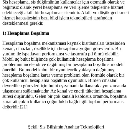
Sis hesaplama, sis düğümünün kullanıcılar için otomatik olarak ve
bağımsız olarak yerel hesaplama ve veri işleme taleplerine hizmet
edebileceği akıllı bir hesaplama sistemidir. Akıllı ve düşük gecikmeli
hizmet kapasitesinin bazı bilgi işlem teknolojileri tarafından
desteklenmesi gerekir.
1) Hesaplama Boşaltma
Hesaplama boşaltma mekanizması kaynak kısıtlamaları üstesinden
kenar , cihazlar , özellikle için hesaplama-yoğun görevlerdir. Bu
yardım ile ispatlayan performansı ve tasarrufu pil ömrü olabilir.
Mobil uç bulut bilişimde çok kullanıcılı hesaplama boşaltma
problemini incelendi ve dağıtılmış bir hesaplama boşaltma modeli
önerildi. Bu model kabul bir oyun teorik yaklaşım dağıtılmış
hesaplama boşaltma karar verme problemi olan formüle olarak bir
çok kullanıcılı hesaplama boşaltma oyunudur. Birden cihazlar
devredilen görevleri için bulut eş zamanlı kullanarak aynı zamanda
ulaşmasını sağlamaktadır. Az kanal ve enerji tüketimi hesaplama
süresi düşürüldü. Gelen bir çok kanallı kablosuz ortamda, boşaltma
karar ait çoklu kullanıcı çoğunlukla bağlı ilgili toplam performans
değeridir.[21]
Şekil: Sis Bilişimin Anahtar Teknolojileri