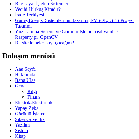
Bilgisayar İşletim Sistemleri
Vecihi Hürkuş Kimdir?
İrade Terbiyesi
Güneş Enerjisi Sistemlerinin Tasarımı, PVSOL, GES Projesi
Tasarımı
Yüz Tanıma Sistemi ve Görüntü İşleme nasıl yapılır?
Rasperry pi, OpenCV
Bu sitede neler paylaşacağım?
Dolaşım menüsü
Ana Sayfa
Hakkımda
Bana Ulaş
Genel
Bilgi
Finans
Elektrik-Elektronik
Yapay Zeka
Görüntü İşleme
Siber Güvenlik
Yazılım
Sistem
Kitap