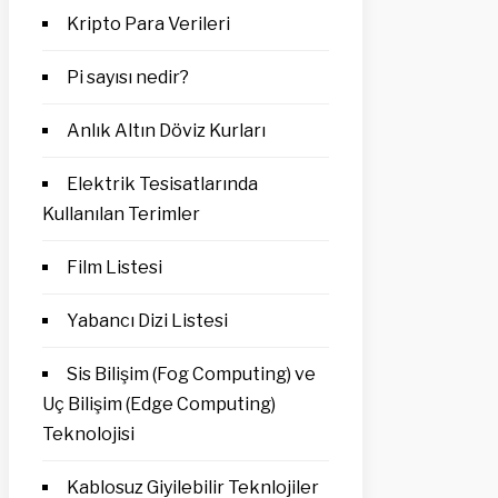
Kripto Para Verileri
Pi sayısı nedir?
Anlık Altın Döviz Kurları
Elektrik Tesisatlarında
Kullanılan Terimler
Film Listesi
Yabancı Dizi Listesi
Sis Bilişim (Fog Computing) ve
Uç Bilişim (Edge Computing)
Teknolojisi
Kablosuz Giyilebilir Teknlojiler