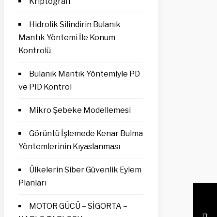
Kriptografi
Hidrolik Silindirin Bulanık
Mantık Yöntemi İle Konum
Kontrolü
Bulanık Mantık Yöntemiyle PD
ve PID Kontrol
Mikro Şebeke Modellemesi
Görüntü İşlemede Kenar Bulma
Yöntemlerinin Kıyaslanması
Ülkelerin Siber Güvenlik Eylem
Planları
MOTOR GÜCÜ – SİGORTA –