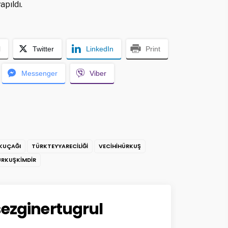
apıldı.
l
Twitter
LinkedIn
Print
Messenger
Viber
KUÇAĞI
TÜRKTEYYARECILIĞI
VECIHIHÜRKUŞ
ÜRKUŞKIMDIR
sezginertugrul