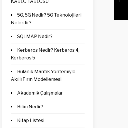
KABLO TABLOSU
5G, 5G Nedir? 5G Teknolojileri
Nelerdir?
SQLMAP Nedir?
Kerberos Nedir? Kerberos 4,
Kerberos 5
Bulanık Mantık Yöntemiyle
Akıllı Fırın Modellemesi
Akademik Çalışmalar
Bilim Nedir?
Kitap Listesi