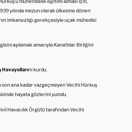
ürkuş’u mühendislik eğitimi alması için,
1939 yılında mezun olarak ülkesine dönen
ının imkansızlığı gerekçesiyle uçak mühedisi
isini aşılamak amacıyla Kanatlılar Birliğini
 Havayolları
nı kurdu.
ğı son ana kadar vazgeçmeyen Vecihi Hürkuş
isinde hayata gözlerini yumdu.
ivil Havacılık Örgütü tarafından Vecihi