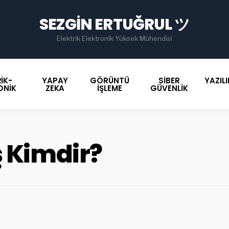
for
SEZGIN ERTUĞRUL ツ
Elektrik Elektronik Yüksek Mühendisi
IK-
YAPAY
GÖRÜNTÜ
SIBER
YAZIL
ONIK
ZEKA
İŞLEME
GÜVENLIK
 Kimdir?