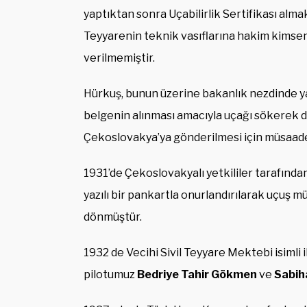
yaptıktan sonra Uçabilirlik Sertifikası alm
Teyyarenin teknik vasıflarına hakim kimse
verilmemiştir.
Hürkuş, bunun üzerine bakanlık nezdinde ya
belgenin alınması amacıyla uçağı sökerek d
Çekoslovakya’ya gönderilmesi için müsaade 
1931’de Çekoslovakyalı yetkililer tarafında
yazılı bir pankartla onurlandırılarak uçuş m
dönmüştür.
1932 de Vecihi Sivil Teyyare Mektebi isimli il
pilotumuz
Bedriye Tahir Gökmen
ve
Sabih