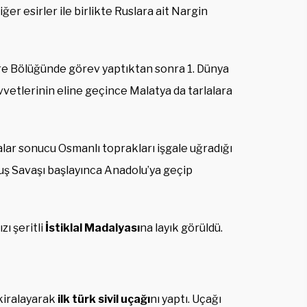
ğer esirler ile birlikte Ruslara ait Nargin
re Bölüğünde görev yaptıktan sonra 1. Dünya
vetlerinin eline geçince Malatya da tarlalara
ar sonucu Osmanlı toprakları işgale uğradığı
uş Savaşı başlayınca Anadolu’ya geçip
zı şeritli
İstiklal Madalyası
na layık görüldü.
 kiralayarak
ilk türk sivil uçağı
nı yaptı. Uçağı