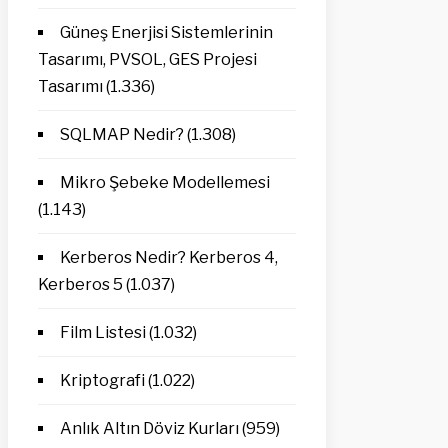
Güneş Enerjisi Sistemlerinin
Tasarımı, PVSOL, GES Projesi
Tasarımı
(1.336)
SQLMAP Nedir?
(1.308)
Mikro Şebeke Modellemesi
(1.143)
Kerberos Nedir? Kerberos 4,
Kerberos 5
(1.037)
Film Listesi
(1.032)
Kriptografi
(1.022)
Anlık Altın Döviz Kurları
(959)