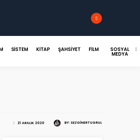
:
IM
SISTEM
KITAP
ŞAHSIYET
FILM
SOSYAL
MEDYA
BY:
SEZGINERTUGRUL
21 ARALIK 2020