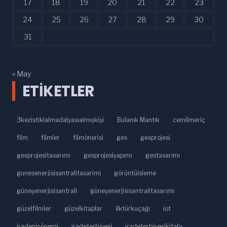
17
18
19
20
21
22
23
24
25
26
27
28
29
30
31
« May
ETIKETLER
3kezistiklalmadalyasıalmışkişi
Bulanık Mantık
cemilmeriç
film
filmler
filmönerisi
ges
gesprojesi
gesprojesitasarımı
gesprojesiyapımı
gestasarımı
gunesenerjisisantralitasarimi
görüntüisleme
güneşenerjisisantrali
güneşenerjisisantralitasarımı
güzelfilmler
güzelkitaplar
ilktürkuçağı
iot
iradeninönemi
iradeterbiyesi
iradeterbiyesikitabı