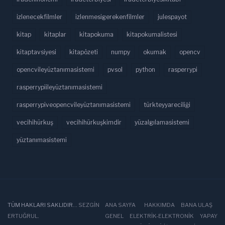
izlenecekfilmler
izlenmesigerekenfilmler
julespayot
kitap
kitaplar
kitapokuma
kitapokumalistesi
kitaptavsiyesi
kitapözeti
numpy
okumak
opencv
opencvileyüztanımasistemi
pvsol
python
rasperrypi
rasperrypiileyüztanımasistemi
rasperrypiveopencvileyüztanımasistemi
türkteyyareciliği
vecihihürkuş
vecihihürkuşkimdir
yüzalgılamasistemi
yüztanımasistemi
TÜM HAKLARI SAKLIDIR...
SEZGIN
ANA SAYFA
HAKKIMDA
BANA ULAŞ
ERTUĞRUL
.
GENEL
ELEKTRIK-ELEKTRONIK
YAPAY