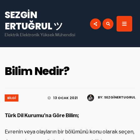
for:
SEZGIN
INSTAGRAM
PINTEREST
ERTUĞRUL ツ
YOU TUBE
LINKEDIN
Elektrik Elektronik Yüksek Mühendisi
Bilim Nedir?
BY:
SEZGINERTUGRUL
BILGI
13 OCAK 2021
Türk Dil Kurumu’na Göre Bilim;
Evrenin veya olayların bir bölümünü konu olarak seçen,