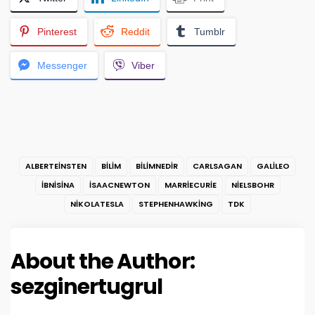
Pinterest
Reddit
Tumblr
Messenger
Viber
ALBERTEINSTEN
BILIM
BILIMNEDIR
CARLSAGAN
GALILEO
IBNISINA
ISAACNEWTON
MARRIECURIE
NIELSBOHR
NIKOLATESLA
STEPHENHAWKING
TDK
About the Author:
sezginertugrul