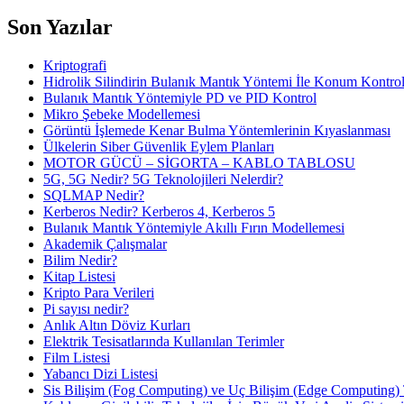
Son Yazılar
Kriptografi
Hidrolik Silindirin Bulanık Mantık Yöntemi İle Konum Kontro
Bulanık Mantık Yöntemiyle PD ve PID Kontrol
Mikro Şebeke Modellemesi
Görüntü İşlemede Kenar Bulma Yöntemlerinin Kıyaslanması
Ülkelerin Siber Güvenlik Eylem Planları
MOTOR GÜCÜ – SİGORTA – KABLO TABLOSU
5G, 5G Nedir? 5G Teknolojileri Nelerdir?
SQLMAP Nedir?
Kerberos Nedir? Kerberos 4, Kerberos 5
Bulanık Mantık Yöntemiyle Akıllı Fırın Modellemesi
Akademik Çalışmalar
Bilim Nedir?
Kitap Listesi
Kripto Para Verileri
Pi sayısı nedir?
Anlık Altın Döviz Kurları
Elektrik Tesisatlarında Kullanılan Terimler
Film Listesi
Yabancı Dizi Listesi
Sis Bilişim (Fog Computing) ve Uç Bilişim (Edge Computing) 