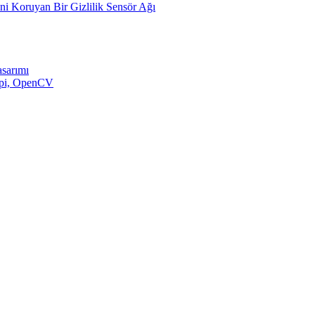
ini Koruyan Bir Gizlilik Sensör Ağı
asarımı
y pi, OpenCV