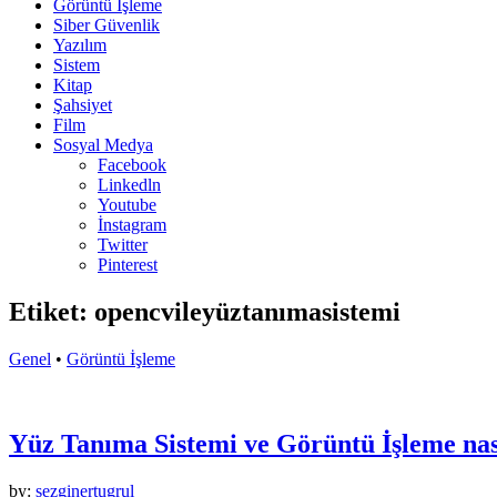
Görüntü İşleme
Siber Güvenlik
Yazılım
Sistem
Kitap
Şahsiyet
Film
Sosyal Medya
Facebook
Linkedln
Youtube
İnstagram
Twitter
Pinterest
Etiket:
opencvileyüztanımasistemi
Genel
•
Görüntü İşleme
Yüz Tanıma Sistemi ve Görüntü İşleme nas
by:
sezginertugrul