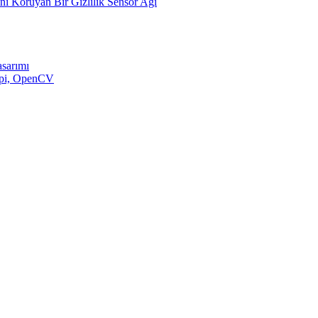
ini Koruyan Bir Gizlilik Sensör Ağı
asarımı
y pi, OpenCV