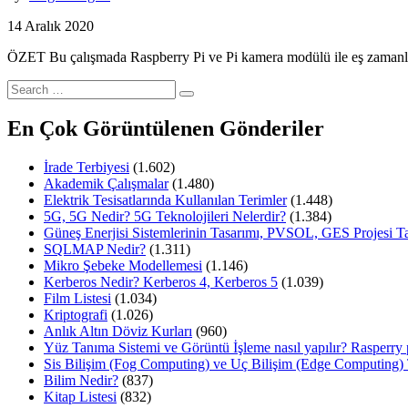
14 Aralık 2020
ÖZET Bu çalışmada Raspberry Pi ve Pi kamera modülü ile eş zamanlı 
Search
for:
En Çok Görüntülenen Gönderiler
İrade Terbiyesi
(1.602)
Akademik Çalışmalar
(1.480)
Elektrik Tesisatlarında Kullanılan Terimler
(1.448)
5G, 5G Nedir? 5G Teknolojileri Nelerdir?
(1.384)
Güneş Enerjisi Sistemlerinin Tasarımı, PVSOL, GES Projesi T
SQLMAP Nedir?
(1.311)
Mikro Şebeke Modellemesi
(1.146)
Kerberos Nedir? Kerberos 4, Kerberos 5
(1.039)
Film Listesi
(1.034)
Kriptografi
(1.026)
Anlık Altın Döviz Kurları
(960)
Yüz Tanıma Sistemi ve Görüntü İşleme nasıl yapılır? Rasperr
Sis Bilişim (Fog Computing) ve Uç Bilişim (Edge Computing) 
Bilim Nedir?
(837)
Kitap Listesi
(832)