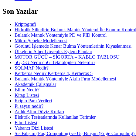
Son Yazılar
Kriptografi
Hidrolik Silindirin Bulanık Mantık Yöntemi İle Konum Kontro
Bulanık Mantık Yöntemiyle PD ve PID Kontrol
Mikro Şebeke Modellemesi
Görüntü İşlemede Kenar Bulma Yöntemlerinin Kıyaslanması
Ülkelerin Siber Güvenlik Eylem Planları
MOTOR GÜCÜ – SİGORTA – KABLO TABLOSU
5G, 5G Nedir? 5G Teknolojileri Nelerdir?
SQLMAP Nedir?
Kerberos Nedir? Kerberos 4, Kerberos 5
Bulanık Mantık Yöntemiyle Akıllı Fırın Modellemesi
Akademik Çalışmalar
Bilim Nedir?
Kitap Listesi
Kripto Para Verileri
Pi sayısı nedir?
Anlık Altın Döviz Kurları
Elektrik Tesisatlarında Kullanılan Terimler
Film Listesi
Yabancı Dizi Listesi
Sis Bilişim (Fog Computing) ve Uç Bilişim (Edge Computing) 