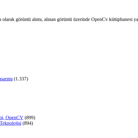
olarak görüntü alımı, alınan görüntü üzerinde OpenCv kütüphanesi ya
asarımı
(1.337)
y pi, OpenCV
(899)
Teknolojisi
(894)