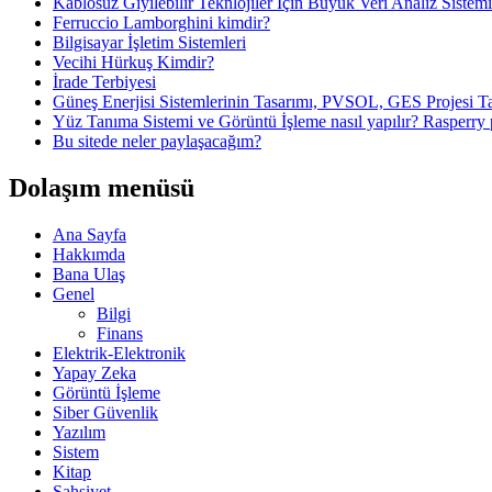
Kablosuz Giyilebilir Teknlojiler İçin Büyük Veri Analiz Sistem
Ferruccio Lamborghini kimdir?
Bilgisayar İşletim Sistemleri
Vecihi Hürkuş Kimdir?
İrade Terbiyesi
Güneş Enerjisi Sistemlerinin Tasarımı, PVSOL, GES Projesi T
Yüz Tanıma Sistemi ve Görüntü İşleme nasıl yapılır? Rasperr
Bu sitede neler paylaşacağım?
Dolaşım menüsü
Ana Sayfa
Hakkımda
Bana Ulaş
Genel
Bilgi
Finans
Elektrik-Elektronik
Yapay Zeka
Görüntü İşleme
Siber Güvenlik
Yazılım
Sistem
Kitap
Şahsiyet