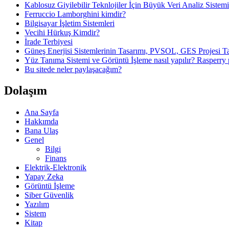
Kablosuz Giyilebilir Teknlojiler İçin Büyük Veri Analiz Sistem
Ferruccio Lamborghini kimdir?
Bilgisayar İşletim Sistemleri
Vecihi Hürkuş Kimdir?
İrade Terbiyesi
Güneş Enerjisi Sistemlerinin Tasarımı, PVSOL, GES Projesi T
Yüz Tanıma Sistemi ve Görüntü İşleme nasıl yapılır? Rasperr
Bu sitede neler paylaşacağım?
Dolaşım
Ana Sayfa
Hakkımda
Bana Ulaş
Genel
Bilgi
Finans
Elektrik-Elektronik
Yapay Zeka
Görüntü İşleme
Siber Güvenlik
Yazılım
Sistem
Kitap