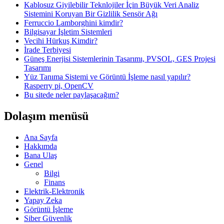
Kablosuz Giyilebilir Teknlojiler İçin Büyük Veri Analiz
Sistemini Koruyan Bir Gizlilik Sensör Ağı
Ferruccio Lamborghini kimdir?
Bilgisayar İşletim Sistemleri
Vecihi Hürkuş Kimdir?
İrade Terbiyesi
Güneş Enerjisi Sistemlerinin Tasarımı, PVSOL, GES Projesi
Tasarımı
Yüz Tanıma Sistemi ve Görüntü İşleme nasıl yapılır?
Rasperry pi, OpenCV
Bu sitede neler paylaşacağım?
Dolaşım menüsü
Ana Sayfa
Hakkımda
Bana Ulaş
Genel
Bilgi
Finans
Elektrik-Elektronik
Yapay Zeka
Görüntü İşleme
Siber Güvenlik