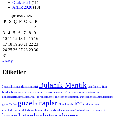
Ocak 2021
(11)
Aralık 2020
(10)
Ağustos 2026
P
S
Ç
P
C
C
P
1
2
3
4
5
6
7
8
9
10
11
12
13
14
15
16
17
18
19
20
21
22
23
24
25
26
27
28
29
30
31
« May
Etiketler
Bulanık Mantık
3kezistiklalmadalyasıalmışkişi
cemilmeriç
film
filmler
filmönerisi
ges
gesprojesi
gesprojesitasarımı
gesprojesiyapımı
gestasarımı
gunesenerjisisantralitasarimi
görüntüisleme
güneşenerjisisantrali
güneşenerjisisantralitasarımı
güzelkitaplar
iot
güzelfilmler
ilktürkuçağı
iradeninönemi
iradeterbiyesi
iradeterbiyesikitabı
izlenecekfilmler
izlenmesigerekenfilmler
julespayot
kitap
kitaplar
kitapokuma