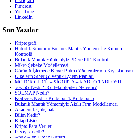
Instagram
Pinterest
You Tube
LinkedIn
Son Yazılar
Kriptografi
Hidrolik Silindirin Bulanık Mantık Yöntemi İle Konum
Kontrolü
Bulanık Mantık Yöntemiyle PD ve PID Kontrol
Mikro Şebeke Modellemesi
Görüntü İşlemede Kenar Bulma Yöntemlerinin Kıyaslanması
Ülkelerin Siber Güvenlik Eylem Planları
MOTOR GÜCÜ – SİGORTA – KABLO TABLOSU
5G, 5G Nedir? 5G Teknolojileri Nelerdir?
SQLMAP Nedir?
Kerberos Nedir? Kerberos 4, Kerberos 5
Bulanık Mantık Yöntemiyle Akıllı Fırın Modellemesi
Akademik Çalışmalar
Bilim Nedir?
Kitap Listesi
Kripto Para Verileri
Pi sayısı nedir?
Anlık Altın Döviz Kurları