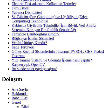
Elektrik Tesisatlarında Kullanılan Terimler
Film Listesi
Yabancı Dizi Listesi
Sis Bilişim (Fog Computing) ve Uç Bilişim (Edge
Computing) Teknolojisi
Kablosuz Giyilebilir Teknlojiler İçin Büyük Veri Analiz
Sistemini Koruyan Bir Gizlilik Sensör Ağı
Ferruccio Lamborghini kimdir?
Bilgisayar İşletim Sistemleri
Vecihi Hürkuş Kimdir?
İrade Terbiyesi
Güneş Enerjisi Sistemlerinin Tasarımı, PVSOL, GES Projesi
Tasarımı
Yüz Tanıma Sistemi ve Görüntü İşleme nasıl yapılır?
Rasperry pi, OpenCV
Bu sitede neler paylaşacağım?
Dolaşım
Ana Sayfa
Hakkımda
Bana Ulaş
Genel
Bilgi