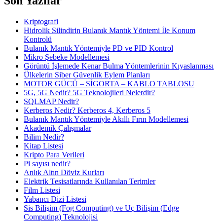
Son Yazılar
Kriptografi
Hidrolik Silindirin Bulanık Mantık Yöntemi İle Konum
Kontrolü
Bulanık Mantık Yöntemiyle PD ve PID Kontrol
Mikro Şebeke Modellemesi
Görüntü İşlemede Kenar Bulma Yöntemlerinin Kıyaslanması
Ülkelerin Siber Güvenlik Eylem Planları
MOTOR GÜCÜ – SİGORTA – KABLO TABLOSU
5G, 5G Nedir? 5G Teknolojileri Nelerdir?
SQLMAP Nedir?
Kerberos Nedir? Kerberos 4, Kerberos 5
Bulanık Mantık Yöntemiyle Akıllı Fırın Modellemesi
Akademik Çalışmalar
Bilim Nedir?
Kitap Listesi
Kripto Para Verileri
Pi sayısı nedir?
Anlık Altın Döviz Kurları
Elektrik Tesisatlarında Kullanılan Terimler
Film Listesi
Yabancı Dizi Listesi
Sis Bilişim (Fog Computing) ve Uç Bilişim (Edge
Computing) Teknolojisi