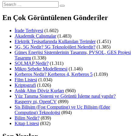
Search
for:
En Çok Görüntülenen Gönderiler
İrade Terbiyesi
(1.602)
Akademik Çalışmalar
(1.483)
Elektrik Tesisatlarında Kullanılan Terimler
(1.451)
5G, 5G Nedir? 5G Teknolojileri Nelerdir?
(1.385)
Güneş Enerjisi Sistemlerinin Tasarımı, PVSOL, GES Projesi
Tasarımı
(1.338)
SQLMAP Nedir?
(1.311)
Mikro Şebeke Modellemesi
(1.146)
Kerberos Nedir? Kerberos 4, Kerberos 5
(1.039)
Film Listesi
(1.034)
Kriptografi
(1.026)
Anlık Altın Döviz Kurları
(960)
Yüz Tanıma Sistemi ve Görüntü İşleme nasıl yapılır?
Rasperry pi, OpenCV
(899)
Sis Bilişim (Fog Computing) ve Uç Bilişim (Edge
Computing) Teknolojisi
(894)
Bilim Nedir?
(839)
Kitap Listesi
(832)