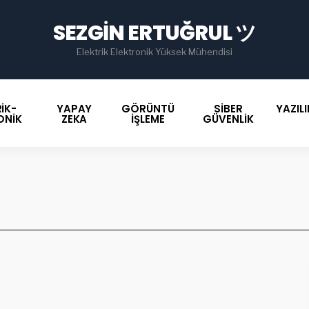
for
SEZGIN ERTUĞRUL ツ
Elektrik Elektronik Yüksek Mühendisi
IK-
YAPAY
GÖRÜNTÜ
SIBER
YAZIL
ONIK
ZEKA
İŞLEME
GÜVENLIK