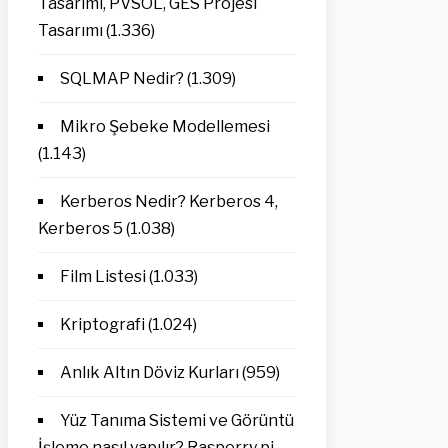
Tasarımı, PVSOL, GES Projesi
Tasarımı
(1.336)
SQLMAP Nedir?
(1.309)
Mikro Şebeke Modellemesi
(1.143)
Kerberos Nedir? Kerberos 4,
Kerberos 5
(1.038)
Film Listesi
(1.033)
Kriptografi
(1.024)
Anlık Altın Döviz Kurları
(959)
Yüz Tanıma Sistemi ve Görüntü
İşleme nasıl yapılır? Rasperry pi,