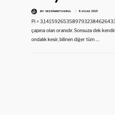
BY:
SEZGINERTUGRUL
5 OCAK 2021
Pi = 3,141592653589793238462643383
çapına olan oranıdır. Sonsuza dek kendin
ondalık kesir, bilinen diğer tüm …