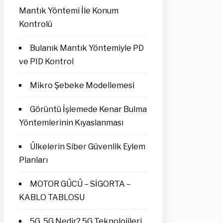
Mantık Yöntemi İle Konum
Kontrolü
Bulanık Mantık Yöntemiyle PD
ve PID Kontrol
Mikro Şebeke Modellemesi
Görüntü İşlemede Kenar Bulma
Yöntemlerinin Kıyaslanması
Ülkelerin Siber Güvenlik Eylem
Planları
MOTOR GÜCÜ – SİGORTA –
KABLO TABLOSU
5G, 5G Nedir? 5G Teknolojileri