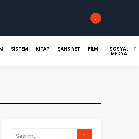
:
IM
SISTEM
KITAP
ŞAHSIYET
FILM
SOSYAL
MEDYA
Search