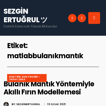
for:
SEZGIN
INSTAGRAM
PINTEREST
ERTUĞRUL ツ
YOU TUBE
LINKEDIN
Elektrik Elektronik Yüksek Mühendisi
Etiket:
matlabbulanıkmantık
ELEKTRIK ELEKTRONIK
•
YAPAY ZEKA
Bulanık Mantık Yöntemiyle
Akıllı Fırın Modellemesi
BY:
SEZGINERTUGRUL
13 OCAK 2021