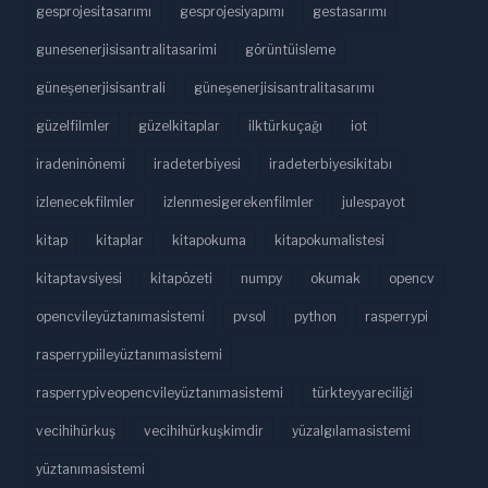
gesprojesitasarımı
gesprojesiyapımı
gestasarımı
gunesenerjisisantralitasarimi
görüntüisleme
güneşenerjisisantrali
güneşenerjisisantralitasarımı
güzelfilmler
güzelkitaplar
ilktürkuçağı
iot
iradeninönemi
iradeterbiyesi
iradeterbiyesikitabı
izlenecekfilmler
izlenmesigerekenfilmler
julespayot
kitap
kitaplar
kitapokuma
kitapokumalistesi
kitaptavsiyesi
kitapözeti
numpy
okumak
opencv
opencvileyüztanımasistemi
pvsol
python
rasperrypi
rasperrypiileyüztanımasistemi
rasperrypiveopencvileyüztanımasistemi
türkteyyareciliği
vecihihürkuş
vecihihürkuşkimdir
yüzalgılamasistemi
yüztanımasistemi