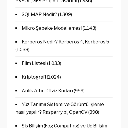
PVSOL, GES Projesi Tasarımı
(1.336)
SQLMAP Nedir?
(1.309)
Mikro Şebeke Modellemesi
(1.143)
Kerberos Nedir? Kerberos 4, Kerberos 5
(1.038)
Film Listesi
(1.033)
Kriptografi
(1.024)
Anlık Altın Döviz Kurları
(959)
Yüz Tanıma Sistemi ve Görüntü İşleme
nasıl yapılır? Rasperry pi, OpenCV
(898)
Sis Bilişim (Fog Computing) ve Uç Bilişim