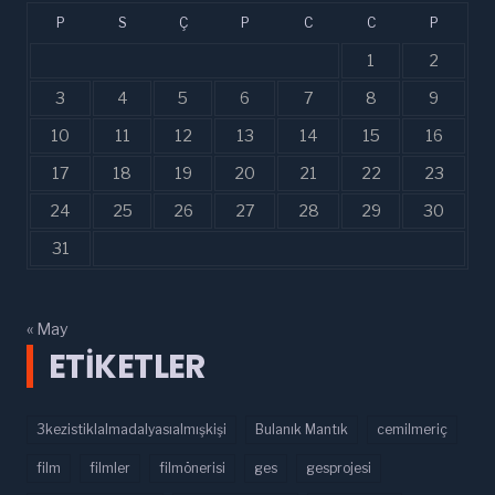
P
S
Ç
P
C
C
P
1
2
3
4
5
6
7
8
9
10
11
12
13
14
15
16
17
18
19
20
21
22
23
24
25
26
27
28
29
30
31
« May
ETIKETLER
3kezistiklalmadalyasıalmışkişi
Bulanık Mantık
cemilmeriç
film
filmler
filmönerisi
ges
gesprojesi