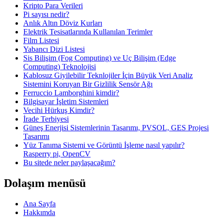
Kripto Para Verileri
Pi sayısı nedir?
Anlık Altın Döviz Kurları
Elektrik Tesisatlarında Kullanılan Terimler
Film Listesi
Yabancı Dizi Listesi
Sis Bilişim (Fog Computing) ve Uç Bilişim (Edge
Computing) Teknolojisi
Kablosuz Giyilebilir Teknlojiler İçin Büyük Veri Analiz
Sistemini Koruyan Bir Gizlilik Sensör Ağı
Ferruccio Lamborghini kimdir?
Bilgisayar İşletim Sistemleri
Vecihi Hürkuş Kimdir?
İrade Terbiyesi
Güneş Enerjisi Sistemlerinin Tasarımı, PVSOL, GES Projesi
Tasarımı
Yüz Tanıma Sistemi ve Görüntü İşleme nasıl yapılır?
Rasperry pi, OpenCV
Bu sitede neler paylaşacağım?
Dolaşım menüsü
Ana Sayfa
Hakkımda