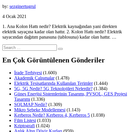
by:
sezginertugrul
4 Ocak 2021
1. Ana Kolon Hattı nedir? Elektrik kaynağından yani direkten
elektrik sayaçına kadar olan hattır. 2. Kolon Hattı nedir? Elektrik
sayacından dağıtım panasuna (tablosuna) kadar olan hattır. …
Search
for:
En Çok Görüntülenen Gönderiler
İrade Terbiyesi
(1.600)
Akademik Çalışmalar
(1.478)
Elektrik Tesisatlarında Kullanılan Terimler
(1.444)
5G, 5G Nedir? 5G Teknolojileri Nelerdir?
(1.384)
Güneş Enerjisi Sistemlerinin Tasarımı, PVSOL, GES Projesi
Tasarımı
(1.336)
SQLMAP Nedir?
(1.309)
Mikro Şebeke Modellemesi
(1.143)
Kerberos Nedir? Kerberos 4, Kerberos 5
(1.038)
Film Listesi
(1.033)
Kriptografi
(1.024)
Anlık Altın Döviz Kurları
(959)