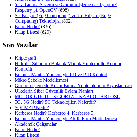
Yüz Tanıma Sistemi ve Görüntü İşleme nasıl yapılır?
Rasperry pi, OpenCV
(898)
Sis Bilişim (Fog Computing) ve Uç Bilişim (Edge
Computing) Teknolojisi
(892)
Bilim Nedir?
(836)
Kitap Listesi
(829)
Son Yazılar
Kriptografi
Hidrolik Silindirin Bulanık Mantık Yöntemi İle Konum
Kontrolü
Bulanık Mantık Yöntemiyle PD ve PID Kontrol
Mikro Şebeke Modellemesi
Görüntü İşlemede Kenar Bulma Yöntemlerinin Kıyaslanması
Ülkelerin Siber Güvenlik Eylem Planları
MOTOR GÜCÜ – SİGORTA – KABLO TABLOSU
5G, 5G Nedir? 5G Teknolojileri Nelerdir?
SQLMAP Nedir?
Kerberos Nedir? Kerberos 4, Kerberos 5
Bulanık Mantık Yöntemiyle Akıllı Fırın Modellemesi
Akademik Çalışmalar
Bilim Nedir?
Kitap Listesi