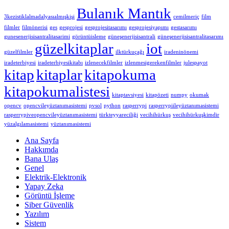
Bulanık Mantık
3kezistiklalmadalyasıalmışkişi
cemilmeriç
film
filmler
filmönerisi
ges
gesprojesi
gesprojesitasarımı
gesprojesiyapımı
gestasarımı
gunesenerjisisantralitasarimi
görüntüisleme
güneşenerjisisantrali
güneşenerjisisantralitasarımı
güzelkitaplar
iot
güzelfilmler
ilktürkuçağı
iradeninönemi
iradeterbiyesi
iradeterbiyesikitabı
izlenecekfilmler
izlenmesigerekenfilmler
julespayot
kitap
kitaplar
kitapokuma
kitapokumalistesi
kitaptavsiyesi
kitapözeti
numpy
okumak
opencv
opencvileyüztanımasistemi
pvsol
python
rasperrypi
rasperrypiileyüztanımasistemi
rasperrypiveopencvileyüztanımasistemi
türkteyyareciliği
vecihihürkuş
vecihihürkuşkimdir
yüzalgılamasistemi
yüztanımasistemi
Ana Sayfa
Hakkımda
Bana Ulaş
Genel
Elektrik-Elektronik
Yapay Zeka
Görüntü İşleme
Siber Güvenlik
Yazılım
Sistem