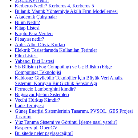
SQLMAP Nedir?
Kerberos Nedir? Kerberos 4, Kerberos 5
Bulanık Mantık Yöntemiyle Akıllı Fırın Modellemesi
Akademik Çalışmalar
Bilim Nedir?
Kitap Listesi
Kripto Para Verileri
Pi sayısı nedir?
Anlık Altın Döviz Kurları
Elektrik Tesisatlarında Kullanılan Terimler
Film Listesi
Yabancı Dizi Listesi
Sis Bilişim (Fog Computing) ve Uç Bilişim (Edge
Computing) Teknolojisi
Kablosuz Giyilebilir Teknlojiler İçin Büyük Veri Analiz
Sistemini Koruyan Bir Gizlilik Sensör Ağı
Ferruccio Lamborghini kimdir?
Bilgisayar İşletim Sistemleri
Vecihi Hürkuş Kimdir?
İrade Terbiyesi
Güneş Enerjisi Sistemlerinin Tasarımı, PVSOL, GES Projesi
Tasarımı
Yüz Tanıma Sistemi ve Görüntü İşleme nasıl yapılır?
Rasperry pi, OpenCV
Bu sitede neler paylaşacağım?