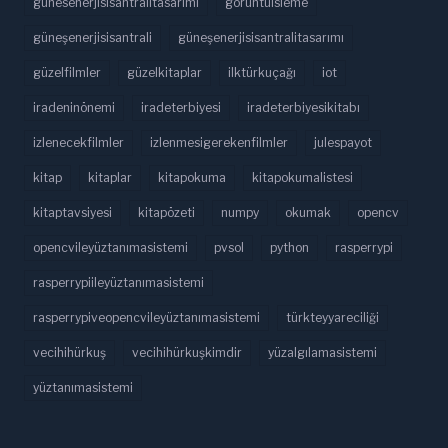
gunesenerjisisantralitasarimi
görüntüisleme
güneşenerjisisantrali
güneşenerjisisantralitasarımı
güzelfilmler
güzelkitaplar
ilktürkuçağı
iot
iradeninönemi
iradeterbiyesi
iradeterbiyesikitabı
izlenecekfilmler
izlenmesigerekenfilmler
julespayot
kitap
kitaplar
kitapokuma
kitapokumalistesi
kitaptavsiyesi
kitapözeti
numpy
okumak
opencv
opencvileyüztanımasistemi
pvsol
python
rasperrypi
rasperrypiileyüztanımasistemi
rasperrypiveopencvileyüztanımasistemi
türkteyyareciliği
vecihihürkuş
vecihihürkuşkimdir
yüzalgılamasistemi
yüztanımasistemi