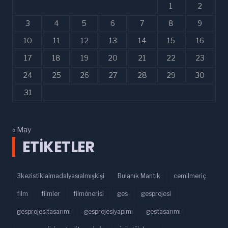
1
2
3
4
5
6
7
8
9
10
11
12
13
14
15
16
17
18
19
20
21
22
23
24
25
26
27
28
29
30
31
« May
ETIKETLER
3kezistiklalmadalyasıalmışkişi
Bulanık Mantık
cemilmeriç
film
filmler
filmönerisi
ges
gesprojesi
gesprojesitasarımı
gesprojesiyapımı
gestasarımı