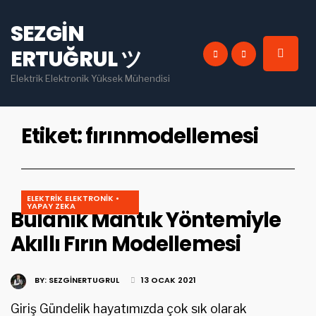
for:
SEZGIN
INSTAGRAM
PINTEREST
ERTUĞRUL ツ
YOU TUBE
LINKEDIN
Elektrik Elektronik Yüksek Mühendisi
Etiket:
fırınmodellemesi
ELEKTRIK ELEKTRONIK
•
YAPAY ZEKA
Bulanık Mantık Yöntemiyle
Akıllı Fırın Modellemesi
BY:
SEZGINERTUGRUL
13 OCAK 2021
Giriş Gündelik hayatımızda çok sık olarak