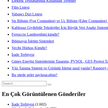
Elektrik Tesisatlarında Kullanılan Terimler
Film Listesi
Yabancı Dizi Listesi
Sis Bilişim (Fog Computing) ve Uç Bilişim (Edge Computing) 
Kablosuz Giyilebilir Teknlojiler İçin Büyük Veri Analiz Sistem
Ferruccio Lamborghini kimdir?
Bilgisayar İşletim Sistemleri
Vecihi Hürkuş Kimdir?
İrade Terbiyesi
Güneş Enerjisi Sistemlerinin Tasarımı, PVSOL, GES Projesi T
Yüz Tanıma Sistemi ve Görüntü İşleme nasıl yapılır? Rasperr
Bu sitede neler paylaşacağım?
Search
for:
En Çok Görüntülenen Gönderiler
İrade Terbiyesi
(1.602)