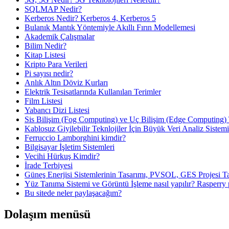
SQLMAP Nedir?
Kerberos Nedir? Kerberos 4, Kerberos 5
Bulanık Mantık Yöntemiyle Akıllı Fırın Modellemesi
Akademik Çalışmalar
Bilim Nedir?
Kitap Listesi
Kripto Para Verileri
Pi sayısı nedir?
Anlık Altın Döviz Kurları
Elektrik Tesisatlarında Kullanılan Terimler
Film Listesi
Yabancı Dizi Listesi
Sis Bilişim (Fog Computing) ve Uç Bilişim (Edge Computing) 
Kablosuz Giyilebilir Teknlojiler İçin Büyük Veri Analiz Sistem
Ferruccio Lamborghini kimdir?
Bilgisayar İşletim Sistemleri
Vecihi Hürkuş Kimdir?
İrade Terbiyesi
Güneş Enerjisi Sistemlerinin Tasarımı, PVSOL, GES Projesi T
Yüz Tanıma Sistemi ve Görüntü İşleme nasıl yapılır? Rasperr
Bu sitede neler paylaşacağım?
Dolaşım menüsü