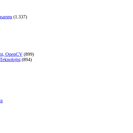
asarımı
(1.337)
y pi, OpenCV
(899)
Teknolojisi
(894)
lü