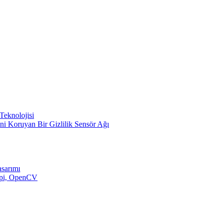
Teknolojisi
ini Koruyan Bir Gizlilik Sensör Ağı
asarımı
y pi, OpenCV