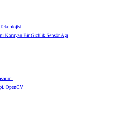
Teknolojisi
ini Koruyan Bir Gizlilik Sensör Ağı
asarımı
y pi, OpenCV