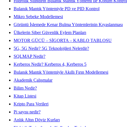
Hidrolik Silindirin Bulanık Mantık Yöntemi İle Konum Kontro
Bulanık Mantık Yöntemiyle PD ve PID Kontrol
Mikro Şebeke Modellemesi
Görüntü İşlemede Kenar Bulma Yöntemlerinin Kıyaslanması
Ülkelerin Siber Güvenlik Eylem Planları
MOTOR GÜCÜ – SİGORTA – KABLO TABLOSU
5G, 5G Nedir? 5G Teknolojileri Nelerdir?
SQLMAP Nedir?
Kerberos Nedir? Kerberos 4, Kerberos 5
Bulanık Mantık Yöntemiyle Akıllı Fırın Modellemesi
Akademik Çalışmalar
Bilim Nedir?
Kitap Listesi
Kripto Para Verileri
Pi sayısı nedir?
Anlık Altın Döviz Kurları