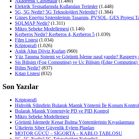
Akademik Çalışmalar
(1.480)
Elektrik Tesisatlarında Kullanılan Terimler
(1.448)
5G, 5G Nedir? 5G Teknolojileri Nelerdir?
(1.384)
Güneş Enerjisi Sistemlerinin Tasarımı, PVSOL, GES Projesi T
SQLMAP Nedir?
(1.311)
Mikro Şebeke Modellemesi
(1.146)
Kerberos Nedir? Kerberos 4, Kerberos 5
(1.039)
Film Listesi
(1.034)
Kriptografi
(1.026)
Anlık Altın Döviz Kurları
(960)
Yüz Tanıma Sistemi ve Görüntü İşleme nasıl yapılır? Rasperr
Sis Bilişim (Fog Computing) ve Uç Bilişim (Edge Computing) 
Bilim Nedir?
(837)
Kitap Listesi
(832)
Son Yazılar
Kriptografi
Hidrolik Silindirin Bulanık Mantık Yöntemi İle Konum Kontro
Bulanık Mantık Yöntemiyle PD ve PID Kontrol
Mikro Şebeke Modellemesi
Görüntü İşlemede Kenar Bulma Yöntemlerinin Kıyaslanması
Ülkelerin Siber Güvenlik Eylem Planları
MOTOR GÜCÜ – SİGORTA – KABLO TABLOSU
5G, 5G Nedir? 5G Teknolojileri Nelerdir?