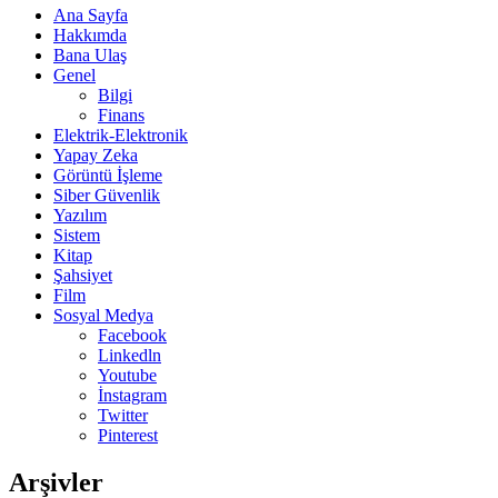
Ana Sayfa
Hakkımda
Bana Ulaş
Genel
Bilgi
Finans
Elektrik-Elektronik
Yapay Zeka
Görüntü İşleme
Siber Güvenlik
Yazılım
Sistem
Kitap
Şahsiyet
Film
Sosyal Medya
Facebook
Linkedln
Youtube
İnstagram
Twitter
Pinterest
Arşivler